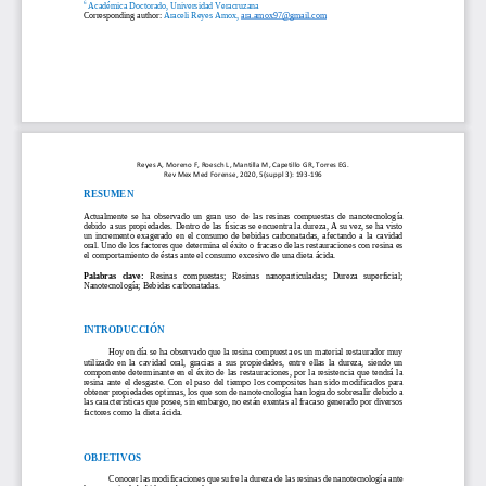
6
Académica Doctorado, Universidad 
Veracruzana
Corresponding author:
Araceli Reyes Amox, 
ara.amox97@gmail.com
Reyes A, Moreno F, Roesch L, Mantilla M, Capetillo GR, Torres EG. 
Rev Mex Med Forense
, 2020, 5(suppl 3): 193
-
196
RESUMEN
Actualmente  se  ha  observado  un  gran  uso  de  las  resinas  compuestas  de  nanotecnología 
debido a sus propiedades. Dentro de 
las físicas
se encuentra la dureza, A su vez, se ha visto 
un  incremento  exagerado  en  el  consumo  de  bebidas  carbonatadas,  afectando  a  la 
cavidad 
oral. Uno de los factores que determina el éxito o fracaso de las restauraciones con resina es 
el comportamiento de éstas ante el consumo excesivo de una dieta ácida.
Palabras   clave:
Resinas   compuestas;   Resinas   nanoparticuladas;   Dureza   superficial
; 
Nanotecnología; Bebidas carbonatadas.
INTRODUCCIÓN
Hoy en día se ha observado que la resina compuesta es un material restaurador muy 
utilizado  en  la  cavidad  oral,  gracias  a  sus  propiedades
,  entre  ellas  la  dureza, 
siendo  un 
componente determinante en el éxito de las restauraciones, por la resistencia que tendrá la 
resina  ante
el  desgaste. 
Con  el  paso  del  tiempo  l
os  composites  han  sido  modificados 
para 
obtener propiedades optimas,
los que son
de nanotecnología han logrado sobresalir debido a 
las características que posee,
sin embargo, no están exentas al fracaso 
generado por
diversos 
factores como la dieta
ácida.
OBJETIVOS
Conocer las modificaciones que sufre la dureza de las
resinas de nanotecnología ante 