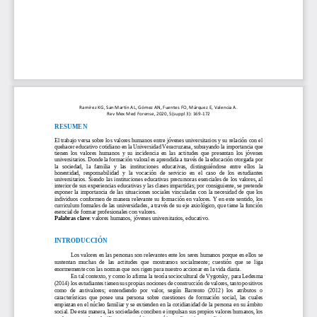
Ramírez KG, San Martín AL, Gómez AN, Fuentes FO, Márquez E, Valencia A. 
Rev Mex Med 
Forense
, 2020, 5(
suppl 3): 16
9
-
172
RESUMEN
El trabajo versa sobre los valores humanos entre jóvenes universitarios y su relación con el 
quehacer educativo cotidiano en la Universidad Veracruzana, subrayando la importancia que 
tienen  los  valores  humanos  y  su  incidencia  en  la
s  actitudes  que  presentan  los  jóvenes 
universitarios. Donde la formación valoral es aprendida a través de la educación otorgada por 
la  sociedad,  la  familia  y  las  instituciones  educativas,  distinguiéndose  entre  ellos  la 
honestidad,  responsabilidad  y  la  voca
ción  de  servicio  en  el  caso  de  los  estudiantes 
universitarios.  Siendo  las  instituciones  educativas  precursoras  esenciales  de  los  valores,  al 
interior de sus experiencias educativas y las clases impartidas; por consiguiente, se pretende 
exponer  la  importanc
ia  de  las  situaciones  sociales  vinculadas  con  la  necesidad  de  que  los 
individuos conformen de manera relevante su formación en valores. Y en este sentido, los 
curriculum formales de las universidades, a través de su eje axiológico, que tiene la función 
ese
ncial de formar profesionales con valores. 
Palabras clave
: valores humanos, jóvenes universitarios, ed
ucativo.
INTRODUCCIÓN
Los valores en las personas son relevantes ente los seres humanos porque en ellos se 
sustentan  muchas  de  las  actitudes  que  mostramos  socialmente;  cuestión  que  se  liga 
enormemente con las normas que nos rigen para nuestro accionar en la vida diaria. 
En tal contexto, y como lo afirma la teoría sociocultural de 
Vygotsky
, para
Ledesma
(
20
14
) los estudiantes tienen sus propias nociones de construcción de valores, tanto positivos 
como  de  antivalores;  entendiendo  por  valor
,
según 
Bar
rento
(
20
12
)  los  atribut
os  o 
características  que  posee
una  persona  sobre  cuestiones  de  formación  social,  las  cuales 
empiezan en el núcleo familiar y se extienden en la cotidianidad de la persona en su ámbito 
social. De esta manera, las sociedades conciben e impulsan sus propios v
alores humanos, los 