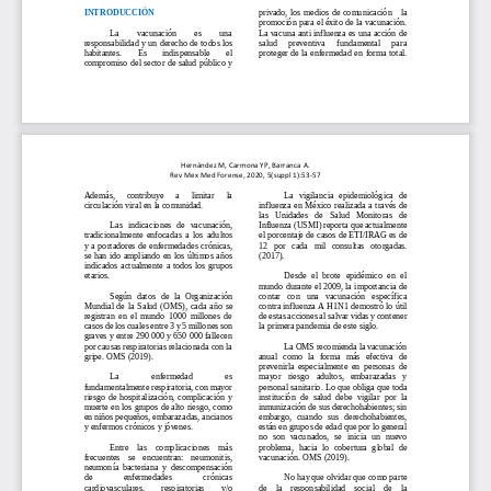
privado,  los  medios  de  comunicación      la 
INTRODUCCIÓN 
promoción para el éxito de la vacunación. 
La 
vacunación 
es 
una 
La vacuna anti influenza es una acción de 
responsabilidad y un derecho de todos los 
salud 
preventiva 
fundamental 
para 
habitantes. 
Es 
indispensable 
el 
proteger de la enfermedad en  forma total. 
compromiso del sector de sa
lud público y 
Hernández M, Carmona YP, Barranca A.
Rev Mex Med Forense, 2020
, 
5
(
suppl 1
):
53
-
57
Además, 
contribuye 
a 
limitar 
la 
La
vigilancia   epidemiológica   de 
circulaci
ón viral en la comunidad. 
influenza en México realizada a través de 
las   Unidades   de   Salud   Monitoras   de 
Las  indicaciones  de  vacunación, 
Influenza (USMI) reporta que actualmente 
tradicionalmente  enfocadas  a  los  adultos   
el porcentaje de casos de ETI/IRAG es de 
y  a  portadores  de  enfermedades  crónicas, 
12   por   cada   mil   consultas   otorgadas. 
se han  ido ampliando en  los últimos años 
(2017).
indicados  actualmente  a  todos  los  grupos 
etarios. 
Desde  el  brote  epidémi
co  en  el 
mundo durante el 2009, la importancia de 
Según  datos  de  la  Org
anización 
contar   con   una   vacunación   específica 
Mundial  de  la  Salud  (OMS),  cada  año  se 
contra influenza A H1N1 demostró lo útil 
registran  en  el  mundo  1000  millones  de 
de estas acciones al salvar vidas y contener 
casos de los cuales entre 3 y 5 millones son 
la primera pandemia de este siglo.
graves y entre 290 000 y 650 000 fallecen 
por causas respiratorias relacionada con la 
La OMS recomienda la vacunación 
gripe. OMS (2019).
anual   como   la   fo
rma   más   efectiva   de 
prevenirla  especialmente  en  personas  de 
La 
enfermedad 
es 
mayor   riesgo   adultos,   embarazadas   y 
f
undamentalmente respiratoria, con mayor 
personal sanitario. Lo que obliga que toda 
riesgo  de  hospitalización,  complicación  y 
institución  de  salud  debe  vigilar  por  la 
muerte en los grupos de alto riesgo, como 
inmunización de sus derechohabientes; sin 
en niños pequeños, embarazadas, ancianos 
embargo,  cuando  sus  derechohabient
es, 
y enfermos crónicos y jóvenes. 
están en grupos de edad que por lo general 
no  son  vacunados,  se  inicia  un  nuevo 
Entre    las    complicaciones    más 
problema,  hacia  lo  cobertura  global  de 
frecuentes    se    encuentran:    neum
onitis, 
vacunación. OMS (2019).
neumonía  bacteriana  y  descompensación 
de 
enfermedades 
crónicas 
No hay que olvidar que como parte 
cardiovasculares, 
respiratorias 
y/o 
de    la    responsabilidad    social    de    la 