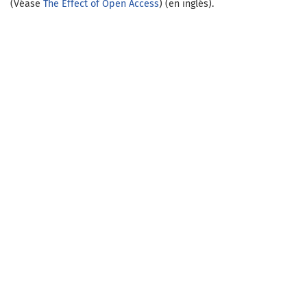
(Véase
The Effect of Open Access
) (en inglés).
Open Journal Systems
Información
Para lectores/as
Para autores/as
Para bibliotecarios/as
Idioma