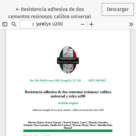
Volver a los detalles del artículo
←
Resistencia adhesiva de dos
Descargar
cementos resinosos: calibra universal
y relyx u200