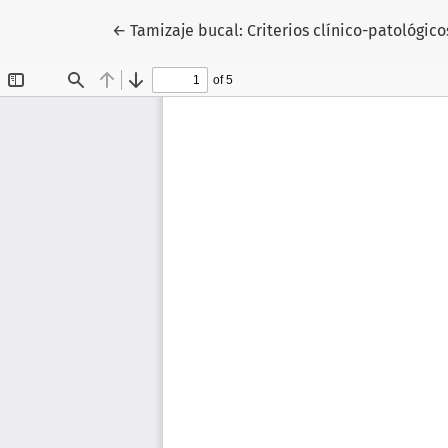
Volver a los detalles del artículo
←
Tamizaje bucal: Criterios clínico-patológi