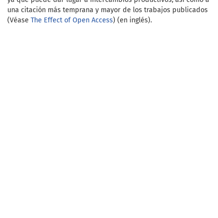
una citación más temprana y mayor de los trabajos publicados
(Véase
The Effect of Open Access
) (en inglés).
Open Journal Systems
Información
Para lectores/as
Para autores/as
Para bibliotecarios/as