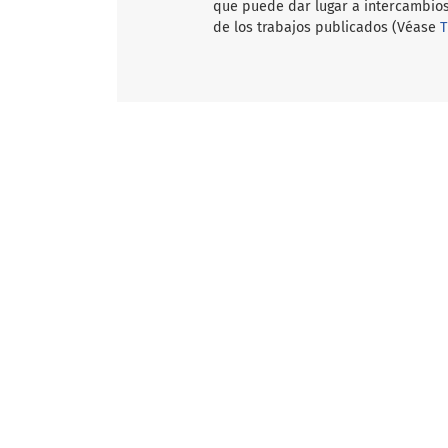
que puede dar lugar a intercambios
de los trabajos publicados (Véase
T
Open Journal Systems
Información
Para lectores/as
Para autores/as
Para bibliotecarios/as
Idioma