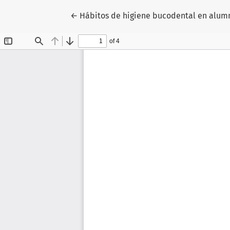
Volver a los detalles del artículo
←
Hábitos de higiene bucodental en alumn