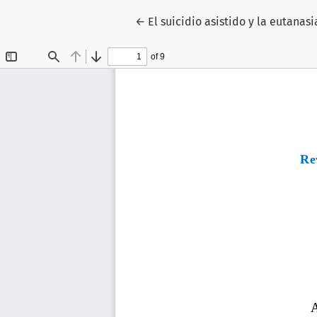
Volver a los detalles del artículo
←
El suicidio asistido y la eutana